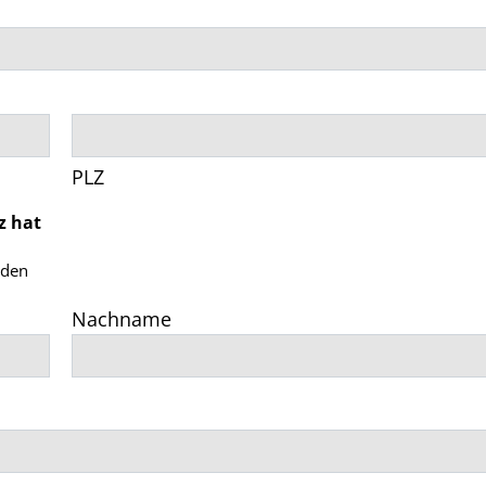
PLZ
z hat
rden
Nachname